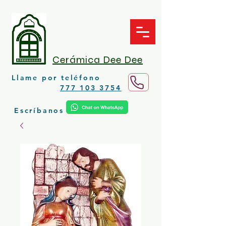
Cerámica Dee Dee
Llame por teléfono
777 103 3754
Escríbanos