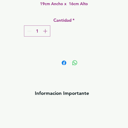
19cm Ancho x  16cm Alto
Cantidad
*
Informacion Importante
oducto son unicamente de referencia. Todos lo
la calidad de la textura unica de DeeDee. Ning
 decorado, no incluye accesorios (herreria, uten