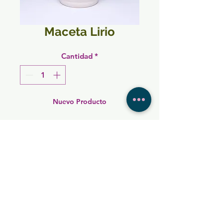
Maceta Lirio
Cantidad
*
Nuevo Producto
Cerámica Dee Dee es una empresa
mexicana que desde hace más de 30 años
fabrica las mejores y más finas piezas de
cerámica que existen en el mercado.
Nuestros diseños son exclusivos.
Fabricados bajo estrictas normas de
calidad, poniendo atención a cada detalle.
Contáctenos al
777 103 3754
(México)