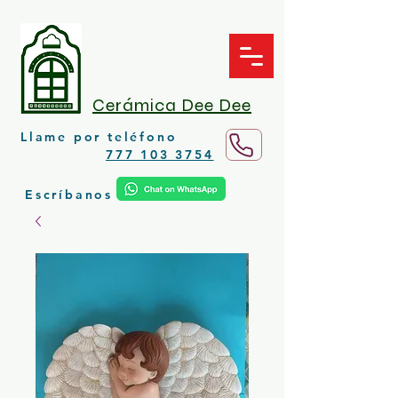
Cerámica Dee Dee
Llame por teléfono
777 103 3754
Escríbanos